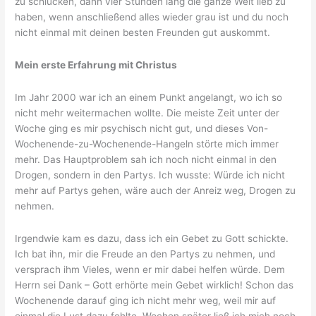
zu schlucken, dann vier Stunden lang die ganze Welt lieb zu
haben, wenn anschließend alles wieder grau ist und du noch
nicht einmal mit deinen besten Freunden gut auskommt.
Mein erste Erfahrung mit Christus
Im Jahr 2000 war ich an einem Punkt angelangt, wo ich so
nicht mehr weitermachen wollte. Die meiste Zeit unter der
Woche ging es mir psychisch nicht gut, und dieses Von-
Wochenende-zu-Wochenende-Hangeln störte mich immer
mehr. Das Hauptproblem sah ich noch nicht einmal in den
Drogen, sondern in den Partys. Ich wusste: Würde ich nicht
mehr auf Partys gehen, wäre auch der Anreiz weg, Drogen zu
nehmen.
Irgendwie kam es dazu, dass ich ein Gebet zu Gott schickte.
Ich bat ihn, mir die Freude an den Partys zu nehmen, und
versprach ihm Vieles, wenn er mir dabei helfen würde. Dem
Herrn sei Dank – Gott erhörte mein Gebet wirklich! Schon das
Wochenende darauf ging ich nicht mehr weg, weil mir auf
einmal die Lust dazu fehlte. Wochen später ließ ich mich noch