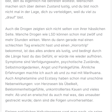
bist, den du eigentlich nie betreten wolltest. Menschen
machen sich über deinen Zustand lustig, und du bist noch
nicht mal in der Lage, dich zu verteidigen, weil du viel zu
„drauf“ bist.
Auch die Drogen zeigten sich nicht selten von ihrer hässlichen
Seite. Manche Drogen wie LSD können schon mal zwölf und
mehr Stunden wirken. Wenn du dann gerade mal einen
schlechten Tag erwischt hast und einen „Horrortrip“
bekommst, ist das alles andere als lustig, und bedingt durch
die Länge hast du das Gefühl, er würde nie wieder aufhören.
Symptome sind Verfolgungswahn, psychotische Zustände,
Selbstmordgedanken, Angst und Panikgefühle. Ähnliche
Erfahrungen machte ich auch ab und zu mal mit Marihuana.
Auch Amphetamine und Ecstasy haben schon mal unschöne
Nebenwirkungen: von Herzrasen bis Übelkeit,
Beklommenheitsgefühle, unkontrolliertes Kauen und vieles
mehr. Ab und an erwischst du auch mal was, das unsauber
gestreckt wurde; dann sind die Folgen unvorhersehbar.
Einigen natürlichen Halluzinogenen sagt man nach, sie seien