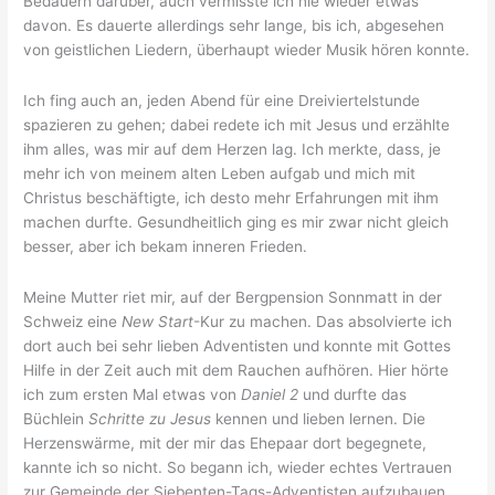
Bedauern darüber, auch vermisste ich nie wieder etwas
davon. Es dauerte allerdings sehr lange, bis ich, abgesehen
von geistlichen Liedern, überhaupt wieder Musik hören konnte.
Ich fing auch an, jeden Abend für eine Dreiviertelstunde
spazieren zu gehen; dabei redete ich mit Jesus und erzählte
ihm alles, was mir auf dem Herzen lag. Ich merkte, dass, je
mehr ich von meinem alten Leben aufgab und mich mit
Christus beschäftigte, ich desto mehr Erfahrungen mit ihm
machen durfte. Gesundheitlich ging es mir zwar nicht gleich
besser, aber ich bekam inneren Frieden.
Meine Mutter riet mir, auf der Bergpension Sonnmatt in der
Schweiz eine
New Start
-Kur zu machen. Das absolvierte ich
dort auch bei sehr lieben Adventisten und konnte mit Gottes
Hilfe in der Zeit auch mit dem Rauchen aufhören. Hier hörte
ich zum ersten Mal etwas von
Daniel 2
und durfte das
Büchlein
Schritte zu Jesus
kennen und lieben lernen. Die
Herzenswärme, mit der mir das Ehepaar dort begegnete,
kannte ich so nicht. So begann ich, wieder echtes Vertrauen
zur Gemeinde der Siebenten-Tags-Adventisten aufzubauen,