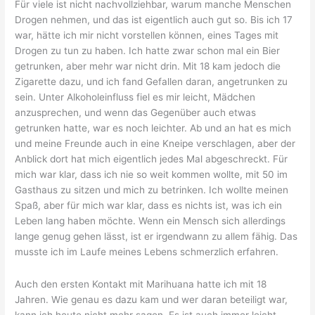
Für viele ist nicht nachvollziehbar, warum manche Menschen
Drogen nehmen, und das ist eigentlich auch gut so. Bis ich 17
war, hätte ich mir nicht vorstellen können, eines Tages mit
Drogen zu tun zu haben. Ich hatte zwar schon mal ein Bier
getrunken, aber mehr war nicht drin. Mit 18 kam jedoch die
Zigarette dazu, und ich fand Gefallen daran, angetrunken zu
sein. Unter Alkoholeinfluss fiel es mir leicht, Mädchen
anzusprechen, und wenn das Gegenüber auch etwas
getrunken hatte, war es noch leichter. Ab und an hat es mich
und meine Freunde auch in eine Kneipe verschlagen, aber der
Anblick dort hat mich eigentlich jedes Mal abgeschreckt. Für
mich war klar, dass ich nie so weit kommen wollte, mit 50 im
Gasthaus zu sitzen und mich zu betrinken. Ich wollte meinen
Spaß, aber für mich war klar, dass es nichts ist, was ich ein
Leben lang haben möchte. Wenn ein Mensch sich allerdings
lange genug gehen lässt, ist er irgendwann zu allem fähig. Das
musste ich im Laufe meines Lebens schmerzlich erfahren.
Auch den ersten Kontakt mit Marihuana hatte ich mit 18
Jahren. Wie genau es dazu kam und wer daran beteiligt war,
kann ich heute nicht mehr sagen. Es ist auch immer leicht,